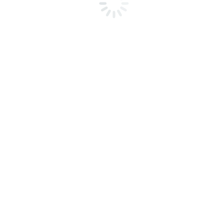
Post navigation